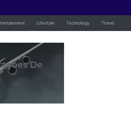
ntertainment
Lifestyle
Technology
Travel
etações De