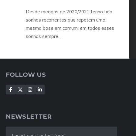
Desde meados de 2020/2021 tenho tido
sonhos recorrentes que repetem uma
mesma base em comum: em todos esses
sonhos sempre…
FOLLOW US
NEWSLETTER
[Insert your contact form]