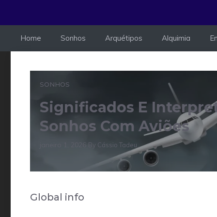
Home
Sonhos
Arquétipos
Alquimia
E
SONHOS
Significados E Interpr
Sonhos Com Aviões
janeiro 1, 2026
By Cássio Tadeu
Global info