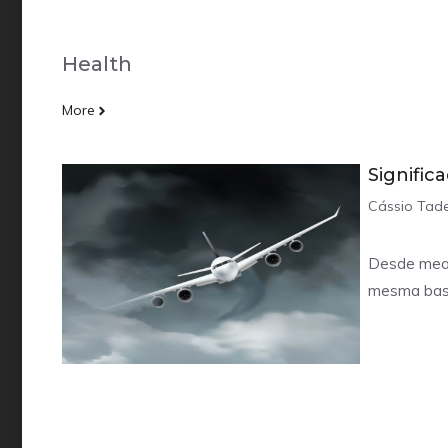
Health
More
Signific
Cássio Tad
Desde mead
mesma bas